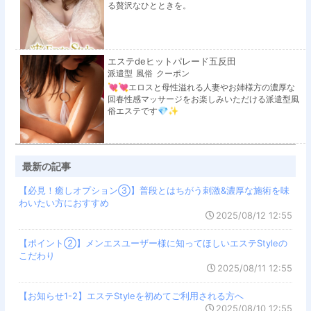
る贅沢なひとときを。
エステdeヒットパレード五反田
派遣型
風俗
クーポン
💘💘エロスと母性溢れる人妻やお姉様方の濃厚な
回春性感マッサージをお楽しみいただける派遣型風
俗エステです💎✨
最新の記事
【必見！癒しオプション③】普段とはちがう刺激&濃厚な施術を味
わいたい方におすすめ
2025/08/12 12:55
【ポイント②】メンエスユーザー様に知ってほしいエステStyleの
こだわり
2025/08/11 12:55
【お知らせ1-2】エステStyleを初めてご利用される方へ
2025/08/10 12:55