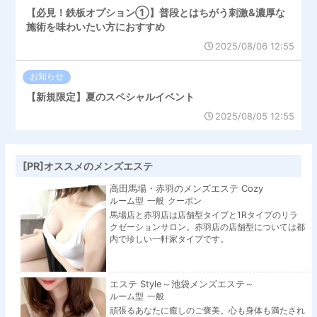
【必見！鉄板オプション①】普段とはちがう刺激&濃厚な
施術を味わいたい方におすすめ
2025/08/06 12:55
お知らせ
【新規限定】夏のスペシャルイベント
2025/08/05 12:55
[PR]オススメのメンズエステ
高田馬場・赤羽のメンズエステ Cozy
ルーム型
一般
クーポン
馬場店と赤羽店は店舗型タイプと1Rタイプのリラ
クゼーションサロン。赤羽店の店舗型については都
内で珍しい一軒家タイプです。
エステ Style～池袋メンズエステ～
ルーム型
一般
頑張るあなたに癒しのご褒美。心も身体も満たされ