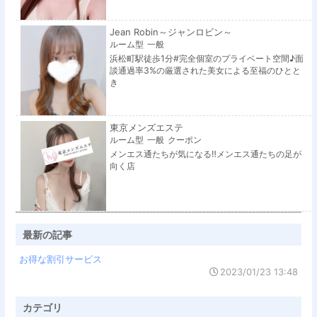
Jean Robin～ジャンロビン～
ルーム型
一般
浜松町駅徒歩1分#完全個室のプライベート空間♪面
談通過率3%の厳選された美女による至福のひとと
き
東京メンズエステ
ルーム型
一般
クーポン
メンエス通たちが気になる‼メンエス通たちの足が
向く店
最新の記事
お得な割引サービス
2023/01/23 13:48
カテゴリ