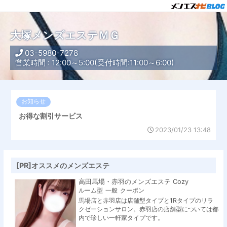
大塚メンズエステＭＧ
03-5980-7278
営業時間 : 12:00～5:00(受付時間:11:00～6:00)
お知らせ
お得な割引サービス
2023/01/23 13:48
[PR]オススメのメンズエステ
高田馬場・赤羽のメンズエステ Cozy
ルーム型
一般
クーポン
馬場店と赤羽店は店舗型タイプと1Rタイプのリラ
クゼーションサロン。赤羽店の店舗型については都
内で珍しい一軒家タイプです。