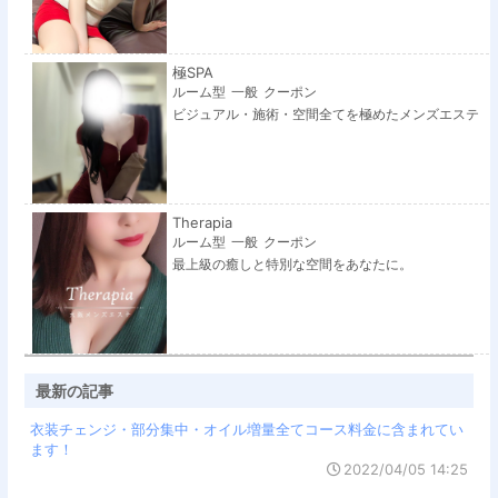
極SPA
ルーム型
一般
クーポン
ビジュアル・施術・空間全てを極めたメンズエステ
Therapia
ルーム型
一般
クーポン
最上級の癒しと特別な空間をあなたに。
最新の記事
衣装チェンジ・部分集中・オイル増量全てコース料金に含まれてい
ます！
2022/04/05 14:25